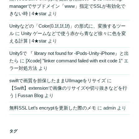
managerでサブドメイン「www」指定でSSLが有効化で
きない時 | 4★star
より
Unityなどの「Color(0.1f,1f,1f)」の形式に、変換するツー
ル
に
Unity ゲームなどで使う赤から青など徐々に色を変
える計算 | 4★star
より
Unity5で 『 library not found for -lPods-Unity-iPhone』と出
たら
に
[Xcode] ”linker command failed with exit code 1” エ
ラー対処方法
より
swiftで画質を担保したままUIImageをリサイズ
に
【Swift】extensionで画像のリサイズや切り抜きなどを行
う | Fussan Blog
より
無料SSL Let’s encryptを更新した際のメモ
に
admin
より
タグ