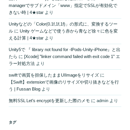
managerでサブドメイン「www」指定でSSLが有効化で
きない時 | 4★star
より
Unityなどの「Color(0.1f,1f,1f)」の形式に、変換するツー
ル
に
Unity ゲームなどで使う赤から青など徐々に色を変
える計算 | 4★star
より
Unity5で 『 library not found for -lPods-Unity-iPhone』と出
たら
に
[Xcode] ”linker command failed with exit code 1” エ
ラー対処方法
より
swiftで画質を担保したままUIImageをリサイズ
に
【Swift】extensionで画像のリサイズや切り抜きなどを行
う | Fussan Blog
より
無料SSL Let’s encryptを更新した際のメモ
に
admin
より
タグ