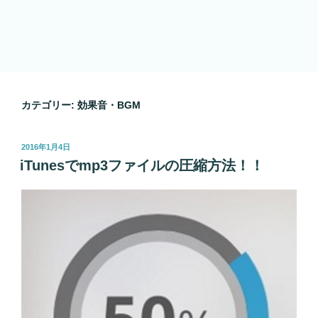
カテゴリー:
効果音・BGM
投
2016年1月4日
稿
iTunesでmp3ファイルの圧縮方法！！
日: