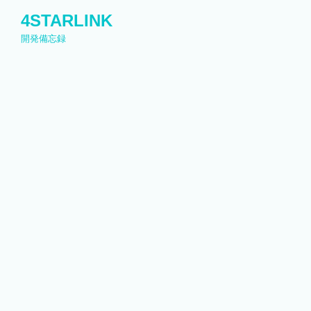
コ
4STARLINK
ン
開発備忘録
テ
ン
ツ
へ
ス
キ
ッ
プ