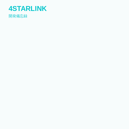
コ
4STARLINK
ン
開発備忘録
テ
ン
ツ
へ
ス
キ
ッ
プ