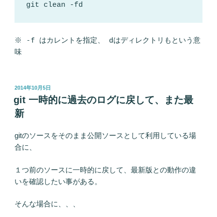
git clean -fd
※
-f
はカレントを指定、
d
はディレクトリもという意
味
投
2014年10月5日
稿
git 一時的に過去のログに戻して、また最
日:
新
gitのソースをそのまま公開ソースとして利用している場
合に、
１つ前のソースに一時的に戻して、最新版との動作の違
いを確認したい事がある。
そんな場合に、、、