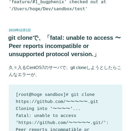
'feature/#1_bugphenix' checked out at
'/Users/hoge/Dev/sandbox/test'
投
2019年12月1日
稿
git cloneで、「fatal: unable to access 〜
日:
Peer reports incompatible or
unsupported protocol version.」
久々入るCentOS7のサーバで、git cloneしようとしたらこ
んなエラーが、
[root@hoge sandbox]# git clone 
https://github.com/〜〜〜〜〜.git

Cloning into '〜〜〜〜'...

fatal: unable to access 
'https://github.com/〜〜〜〜〜.git/': 
Peer reports incompatible or 