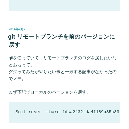
投
2014年2月7日
稿
git リモートブランチを前のバージョンに
日:
戻す
gitを使っていて、リモートブランチのログを戻したいな
とおもって、
ググってみたがやりたい事と一致する記事がなかったの
でメモ。
まず下記でローカルのバージョンを戻す。
$git reset --hard fdsa2432fda4f189a85a3319f