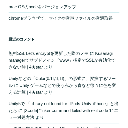
mac OSのnodeをバージョンアップ
chromeブラウザで、マイクや音声ファイルの音源取得
最近のコメント
無料SSL Let’s encryptを更新した際のメモ
に
Kusanagi
managerでサブドメイン「www」指定でSSLが有効化で
きない時 | 4★star
より
Unityなどの「Color(0.1f,1f,1f)」の形式に、変換するツー
ル
に
Unity ゲームなどで使う赤から青など徐々に色を変
える計算 | 4★star
より
Unity5で 『 library not found for -lPods-Unity-iPhone』と出
たら
に
[Xcode] ”linker command failed with exit code 1” エ
ラー対処方法
より