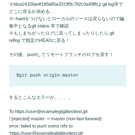
※fdsa2432fda4f189a85a3319f9c782c0a49f8は git log等で
どこに戻るか決める。
※–hardをつけないとローカルのソースは戻らないので編
集中となるgit status 等で確認
※もしまちがったログに戻ってしまったりしたら git
reflog で指定のHEADに戻る！
その後、pushしてリモートブランチのログを戻す！
$git push origin master
するとこんなエラーが、、、、
To https://user@examplegitgittesttest.git
! [rejected] master -> master (non-fast-forward)
error: failed to push some refs to
‘https://user@examplegitgittesttest.git’