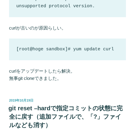
unsupported protocol version.
curlが古いのが原因らしい。
[root@hoge sandbox]# yum update curl
curlをアップデートしたら解決。
無事git cloneできました。
投
2019年10月19日
稿
git reset –hardで指定コミットの状態に完
日:
全に戻す（追加ファイルで、「?」ファイ
ルなども消す）