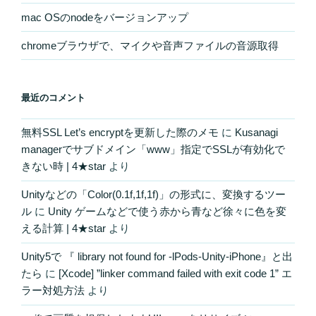
mac OSのnodeをバージョンアップ
chromeブラウザで、マイクや音声ファイルの音源取得
最近のコメント
無料SSL Let’s encryptを更新した際のメモ
に
Kusanagi
managerでサブドメイン「www」指定でSSLが有効化で
きない時 | 4★star
より
Unityなどの「Color(0.1f,1f,1f)」の形式に、変換するツー
ル
に
Unity ゲームなどで使う赤から青など徐々に色を変
える計算 | 4★star
より
Unity5で 『 library not found for -lPods-Unity-iPhone』と出
たら
に
[Xcode] ”linker command failed with exit code 1” エ
ラー対処方法
より