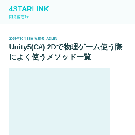
コ
4STARLINK
ン
開発備忘録
テ
ン
ツ
投
2015年10月13日
投稿者:
ADMIN
へ
稿
Unity5(C#) 2Dで物理ゲーム使う際
ス
日:
キ
によく使うメソッド一覧
ッ
プ