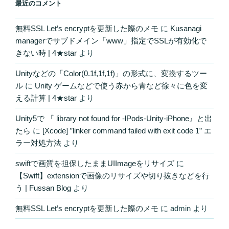
最近のコメント
無料SSL Let’s encryptを更新した際のメモ
に
Kusanagi
managerでサブドメイン「www」指定でSSLが有効化で
きない時 | 4★star
より
Unityなどの「Color(0.1f,1f,1f)」の形式に、変換するツー
ル
に
Unity ゲームなどで使う赤から青など徐々に色を変
える計算 | 4★star
より
Unity5で 『 library not found for -lPods-Unity-iPhone』と出
たら
に
[Xcode] ”linker command failed with exit code 1” エ
ラー対処方法
より
swiftで画質を担保したままUIImageをリサイズ
に
【Swift】extensionで画像のリサイズや切り抜きなどを行
う | Fussan Blog
より
無料SSL Let’s encryptを更新した際のメモ
に
admin
より