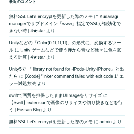
最近のコメント
無料SSL Let’s encryptを更新した際のメモ
に
Kusanagi
managerでサブドメイン「www」指定でSSLが有効化で
きない時 | 4★star
より
Unityなどの「Color(0.1f,1f,1f)」の形式に、変換するツー
ル
に
Unity ゲームなどで使う赤から青など徐々に色を変
える計算 | 4★star
より
Unity5で 『 library not found for -lPods-Unity-iPhone』と出
たら
に
[Xcode] ”linker command failed with exit code 1” エ
ラー対処方法
より
swiftで画質を担保したままUIImageをリサイズ
に
【Swift】extensionで画像のリサイズや切り抜きなどを行
う | Fussan Blog
より
無料SSL Let’s encryptを更新した際のメモ
に
admin
より