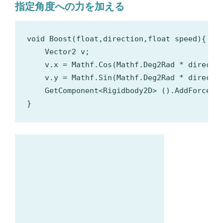
指定角度への力を加える
void Boost(float,direction,float speed){

    Vector2 v;

    v.x = Mathf.Cos(Mathf.Deg2Rad * directio
    v.y = Mathf.Sin(Mathf.Deg2Rad * directio
    GetComponent<Rigidbody2D> ().AddForce 