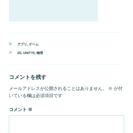
カ
アプリ
,
ゲーム
テ
タ
2D
,
UNITY5
,
物理
ゴ
グ
リ
ー
コメントを残す
メールアドレスが公開されることはありません。
※
が付
いている欄は必須項目です
コメント
※