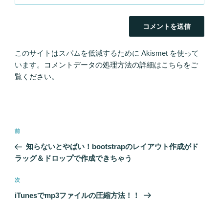
このサイトはスパムを低減するために Akismet を使って
います。
コメントデータの処理方法の詳細はこちらをご
覧ください
。
投
過
前
稿
去
知らないとやばい！bootstrapのレイアウト作成がド
ナ
の
ラッグ＆ドロップで作成できちゃう
ビ
投
稿
ゲ
次
次
の
ー
iTunesでmp3ファイルの圧縮方法！！
投
シ
稿