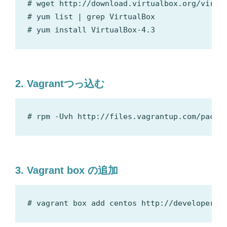
# wget http://download.virtualbox.org/virtua
# yum list | grep VirtualBox

2.
Vagrant
つっ込む
3.
Vagrant box
の追加