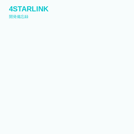
コ
4STARLINK
ン
開発備忘録
テ
ン
ツ
へ
ス
キ
ッ
プ