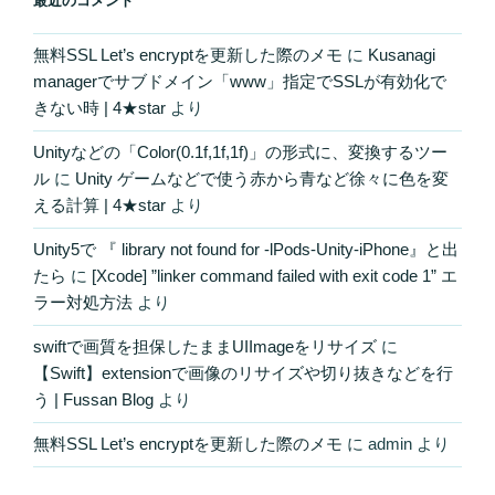
最近のコメント
無料SSL Let’s encryptを更新した際のメモ
に
Kusanagi
managerでサブドメイン「www」指定でSSLが有効化で
きない時 | 4★star
より
Unityなどの「Color(0.1f,1f,1f)」の形式に、変換するツー
ル
に
Unity ゲームなどで使う赤から青など徐々に色を変
える計算 | 4★star
より
Unity5で 『 library not found for -lPods-Unity-iPhone』と出
たら
に
[Xcode] ”linker command failed with exit code 1” エ
ラー対処方法
より
swiftで画質を担保したままUIImageをリサイズ
に
【Swift】extensionで画像のリサイズや切り抜きなどを行
う | Fussan Blog
より
無料SSL Let’s encryptを更新した際のメモ
に
admin
より