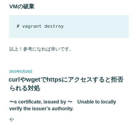
VMの破棄
以上！参考になれば幸いです。
投
2015年5月26日
稿
curlやwgetでhttpsにアクセスすると拒否
日:
られる対処
〜s certificate, issued by 〜 Unable to locally
verify the issuer’s authority.
や