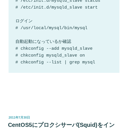
# /etc/init.d/mysqld_slave status

# /etc/init.d/mysqld_slave start

ログイン

# /usr/local/mysql/bin/mysql

自動起動になっているか確認

# chkconfig --add mysqld_slave

# chkconfig mysqld_slave on

# chkconfig --list | grep mysql
投
2011年7月30日
稿
CentOS5にプロクシサーバ(Squid)をイン
日: