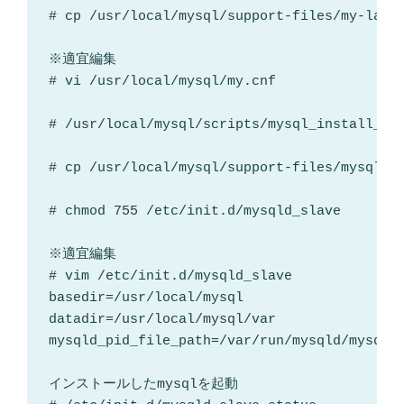
# cp /usr/local/mysql/support-files/my-large
※適宜編集

# vi /usr/local/mysql/my.cnf

# /usr/local/mysql/scripts/mysql_install_db 
# cp /usr/local/mysql/support-files/mysql.se
# chmod 755 /etc/init.d/mysqld_slave

※適宜編集

# vim /etc/init.d/mysqld_slave

basedir=/usr/local/mysql

datadir=/usr/local/mysql/var

mysqld_pid_file_path=/var/run/mysqld/mysqld_
インストールしたmysqlを起動
