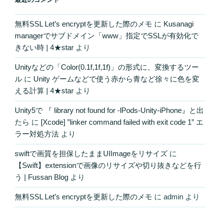
無料SSL Let’s encryptを更新した際のメモ
に
Kusanagi
managerでサブドメイン「www」指定でSSLが有効化で
きない時 | 4★star
より
Unityなどの「Color(0.1f,1f,1f)」の形式に、変換するツー
ル
に
Unity ゲームなどで使う赤から青など徐々に色を変
える計算 | 4★star
より
Unity5で 『 library not found for -lPods-Unity-iPhone』と出
たら
に
[Xcode] ”linker command failed with exit code 1” エ
ラー対処方法
より
swiftで画質を担保したままUIImageをリサイズ
に
【Swift】extensionで画像のリサイズや切り抜きなどを行
う | Fussan Blog
より
無料SSL Let’s encryptを更新した際のメモ
に
admin
より