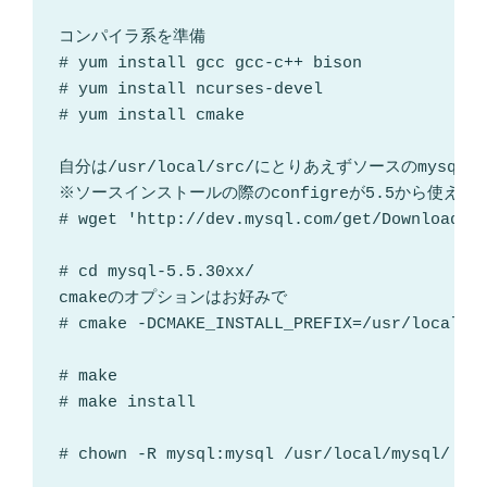
コンパイラ系を準備

# yum install gcc gcc-c++ bison

# yum install ncurses-devel

# yum install cmake

自分は/usr/local/src/にとりあえずソースのmysql
※ソースインストールの際のconfigreが5.5から使え
# wget 'http://dev.mysql.com/get/Downloads/M
# cd mysql-5.5.30xx/

cmakeのオプションはお好みで

# cmake -DCMAKE_INSTALL_PREFIX=/usr/local/my
# make

# make install

# chown -R mysql:mysql /usr/local/mysql/
