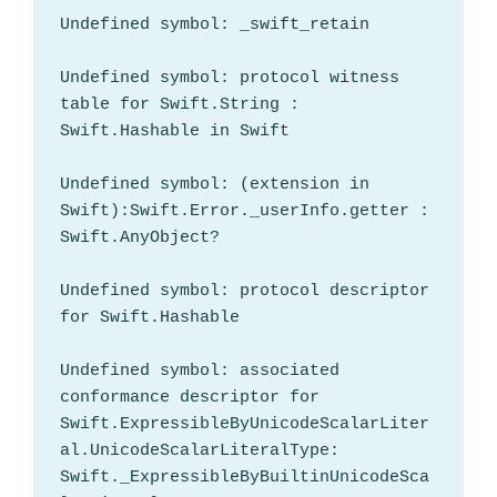
Undefined symbol: _swift_retain

Undefined symbol: protocol witness 
table for Swift.String : 
Swift.Hashable in Swift

Undefined symbol: (extension in 
Swift):Swift.Error._userInfo.getter : 
Swift.AnyObject?

Undefined symbol: protocol descriptor 
for Swift.Hashable

Undefined symbol: associated 
conformance descriptor for 
Swift.ExpressibleByUnicodeScalarLiter
al.UnicodeScalarLiteralType: 
Swift._ExpressibleByBuiltinUnicodeSca