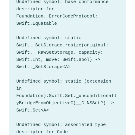
Undefined symbol: base conformance 
descriptor for 
Foundation._ErrorCodeProtocol: 
Swift.Equatable

Undefined symbol: static 
Swift._SetStorage.resize(original: 
Swift.__RawSetStorage, capacity: 
Swift.Int, move: Swift.Bool) -> 
Swift._SetStorage<A>

Undefined symbol: static (extension 
in 
Foundation):Swift.Set._unconditionall
yBridgeFromObjectiveC(__C.NSSet?) -> 
Swift.Set<A>

Undefined symbol: associated type 
descriptor for Code
