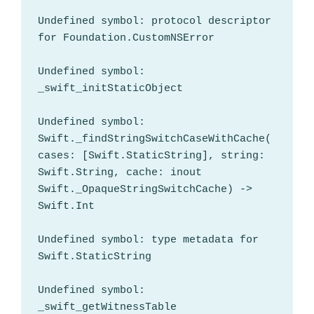
Undefined symbol: protocol descriptor 
for Foundation.CustomNSError

Undefined symbol: 
_swift_initStaticObject

Undefined symbol: 
Swift._findStringSwitchCaseWithCache(
cases: [Swift.StaticString], string: 
Swift.String, cache: inout 
Swift._OpaqueStringSwitchCache) -> 
Swift.Int

Undefined symbol: type metadata for 
Swift.StaticString

Undefined symbol: 
_swift_getWitnessTable
