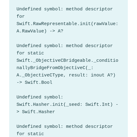
Undefined symbol: method descriptor 
for 
Swift.RawRepresentable.init(rawValue: 
A.RawValue) -> A?

Undefined symbol: method descriptor 
for static 
Swift._ObjectiveCBridgeable._conditio
nallyBridgeFromObjectiveC(_: 
A._ObjectiveCType, result: inout A?) 
-> Swift.Bool

Undefined symbol: 
Swift.Hasher.init(_seed: Swift.Int) -
> Swift.Hasher

Undefined symbol: method descriptor 
for static 