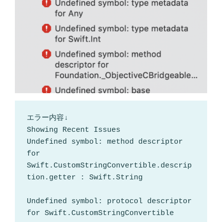
エラー内容↓

Showing Recent Issues

Undefined symbol: method descriptor 
for 
Swift.CustomStringConvertible.descrip
tion.getter : Swift.String

Undefined symbol: protocol descriptor 
for Swift.CustomStringConvertible
