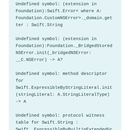
Undefined symbol: (extension in 
Foundation):Swift.Error< where A: 
Foundation.CustomNSError>._domain.get
ter : Swift.String

Undefined symbol: (extension in 
Foundation):Foundation._BridgedStored
NSError.init(_bridgedNSError: 
__C.NSError) -> A?

Undefined symbol: method descriptor 
for 
Swift.ExpressibleByStringLiteral.init
(stringLiteral: A.StringLiteralType) 
-> A

Undefined symbol: protocol witness 
table for Swift.String : 
Swift._ExpressibleByBuiltinExtendedGr