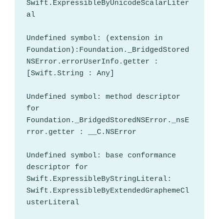
Swift.ExpressibleByUnicodeScalarLiter
al

Undefined symbol: (extension in 
Foundation):Foundation._BridgedStored
NSError.errorUserInfo.getter : 
[Swift.String : Any]

Undefined symbol: method descriptor 
for 
Foundation._BridgedStoredNSError._nsE
rror.getter : __C.NSError

Undefined symbol: base conformance 
descriptor for 
Swift.ExpressibleByStringLiteral: 
Swift.ExpressibleByExtendedGraphemeCl
usterLiteral
