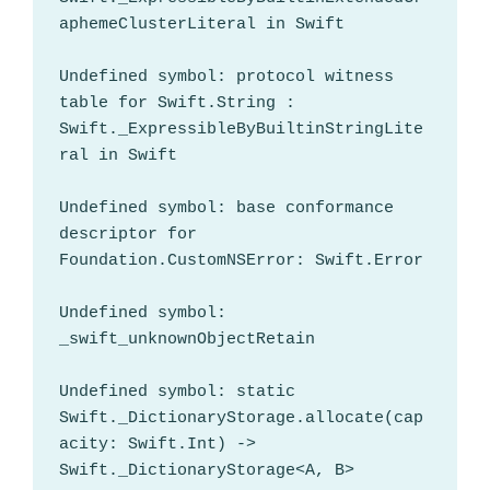
aphemeClusterLiteral in Swift

Undefined symbol: protocol witness 
table for Swift.String : 
Swift._ExpressibleByBuiltinStringLite
ral in Swift

Undefined symbol: base conformance 
descriptor for 
Foundation.CustomNSError: Swift.Error

Undefined symbol: 
_swift_unknownObjectRetain

Undefined symbol: static 
Swift._DictionaryStorage.allocate(cap
acity: Swift.Int) -> 
Swift._DictionaryStorage<A, B>
