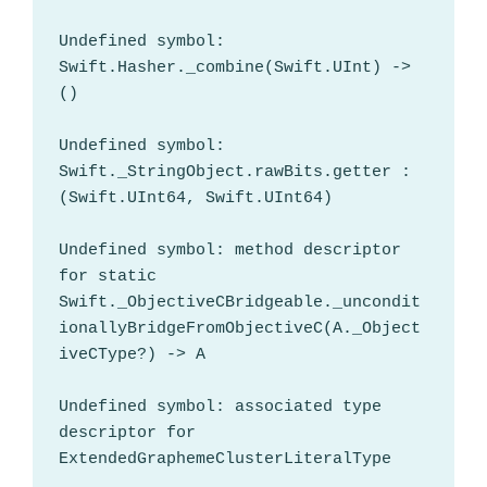
Undefined symbol: 
Swift.Hasher._combine(Swift.UInt) -> 
()

Undefined symbol: 
Swift._StringObject.rawBits.getter : 
(Swift.UInt64, Swift.UInt64)

Undefined symbol: method descriptor 
for static 
Swift._ObjectiveCBridgeable._uncondit
ionallyBridgeFromObjectiveC(A._Object
iveCType?) -> A

Undefined symbol: associated type 
descriptor for 
ExtendedGraphemeClusterLiteralType
