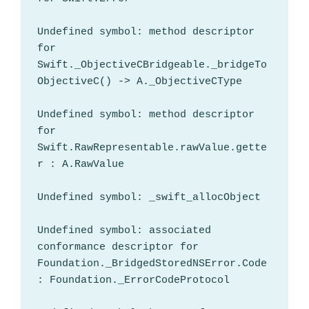
Undefined symbol: method descriptor 
for 
Swift._ObjectiveCBridgeable._bridgeTo
ObjectiveC() -> A._ObjectiveCType

Undefined symbol: method descriptor 
for 
Swift.RawRepresentable.rawValue.gette
r : A.RawValue

Undefined symbol: _swift_allocObject

Undefined symbol: associated 
conformance descriptor for 
Foundation._BridgedStoredNSError.Code
: Foundation._ErrorCodeProtocol
