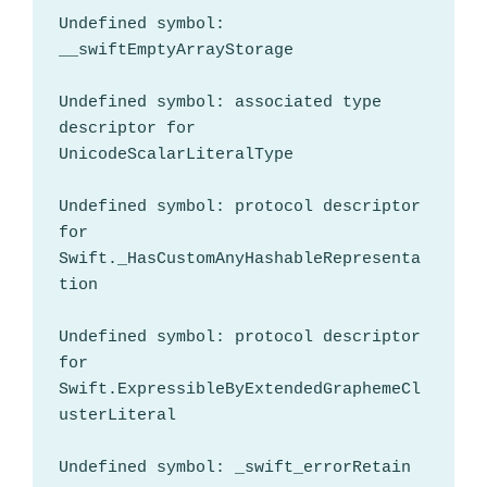
Undefined symbol: 
__swiftEmptyArrayStorage

Undefined symbol: associated type 
descriptor for 
UnicodeScalarLiteralType

Undefined symbol: protocol descriptor 
for 
Swift._HasCustomAnyHashableRepresenta
tion

Undefined symbol: protocol descriptor 
for 
Swift.ExpressibleByExtendedGraphemeCl
usterLiteral

Undefined symbol: _swift_errorRetain
