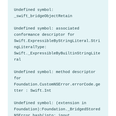
Undefined symbol: 
_swift_bridgeObjectRetain

Undefined symbol: associated 
conformance descriptor for 
Swift.ExpressibleByStringLiteral.Stri
ngLiteralType: 
Swift._ExpressibleByBuiltinStringLite
ral

Undefined symbol: method descriptor 
for 
Foundation.CustomNSError.errorCode.ge
tter : Swift.Int

Undefined symbol: (extension in 
Foundation):Foundation._BridgedStored
NSError.hash(into: inout 