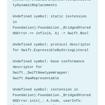
tyDynamicReplacements

Undefined symbol: static (extension 
in 
Foundation):Foundation._BridgedStored
NSError.== infix(A, A) -> Swift.Bool

Undefined symbol: protocol descriptor 
for Swift.ExpressibleByStringLiteral

Undefined symbol: base conformance 
descriptor for 
Swift._SwiftNewtypeWrapper: 
Swift.RawRepresentable

Undefined symbol: (extension in 
Foundation):Foundation._BridgedStored
NSError.init(_: A.Code, userInfo: 