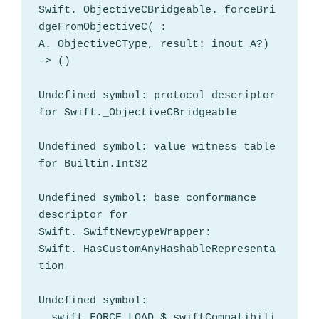
Swift._ObjectiveCBridgeable._forceBri
dgeFromObjectiveC(_: 
A._ObjectiveCType, result: inout A?) 
-> ()

Undefined symbol: protocol descriptor 
for Swift._ObjectiveCBridgeable

Undefined symbol: value witness table 
for Builtin.Int32

Undefined symbol: base conformance 
descriptor for 
Swift._SwiftNewtypeWrapper: 
Swift._HasCustomAnyHashableRepresenta
tion

Undefined symbol: 
__swift_FORCE_LOAD_$_swiftCompatibili