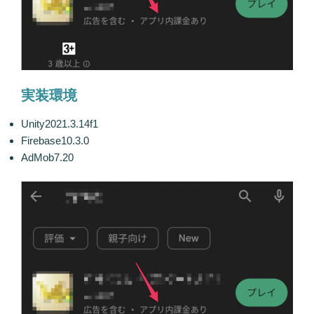
実装環境
Unity2021.3.14f1
Firebase10.3.0
AdMob7.20