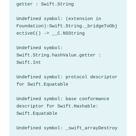
getter : Swift.String

Undefined symbol: (extension in 
Foundation):Swift.String._bridgeToObj
ectiveC() -> __C.NSString

Undefined symbol: 
Swift.String.hashValue.getter : 
Swift.Int

Undefined symbol: protocol descriptor 
for Swift.Equatable

Undefined symbol: base conformance 
descriptor for Swift.Hashable: 
Swift.Equatable

Undefined symbol: _swift_arrayDestroy
