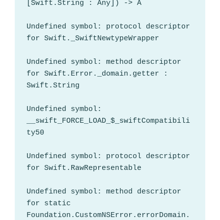
[Swift.String : Any]) -> A

Undefined symbol: protocol descriptor 
for Swift._SwiftNewtypeWrapper

Undefined symbol: method descriptor 
for Swift.Error._domain.getter : 
Swift.String

Undefined symbol: 
__swift_FORCE_LOAD_$_swiftCompatibili
ty50

Undefined symbol: protocol descriptor 
for Swift.RawRepresentable

Undefined symbol: method descriptor 
for static 
Foundation.CustomNSError.errorDomain.