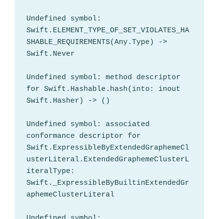
Undefined symbol: 
Swift.ELEMENT_TYPE_OF_SET_VIOLATES_HA
SHABLE_REQUIREMENTS(Any.Type) -> 
Swift.Never

Undefined symbol: method descriptor 
for Swift.Hashable.hash(into: inout 
Swift.Hasher) -> ()

Undefined symbol: associated 
conformance descriptor for 
Swift.ExpressibleByExtendedGraphemeCl
usterLiteral.ExtendedGraphemeClusterL
iteralType: 
Swift._ExpressibleByBuiltinExtendedGr
aphemeClusterLiteral

Undefined symbol: 