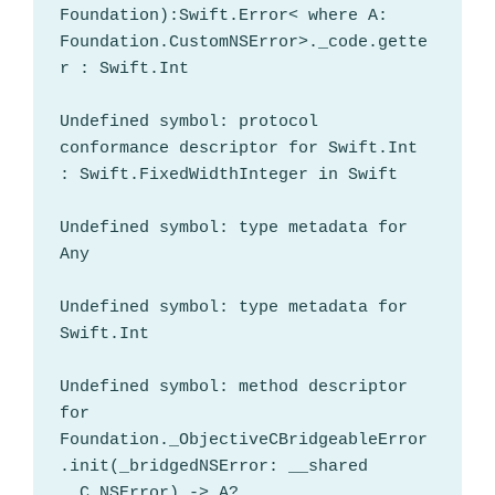
Foundation):Swift.Error< where A: 
Foundation.CustomNSError>._code.gette
r : Swift.Int

Undefined symbol: protocol 
conformance descriptor for Swift.Int 
: Swift.FixedWidthInteger in Swift

Undefined symbol: type metadata for 
Any

Undefined symbol: type metadata for 
Swift.Int

Undefined symbol: method descriptor 
for 
Foundation._ObjectiveCBridgeableError
.init(_bridgedNSError: __shared 
__C.NSError) -> A?
