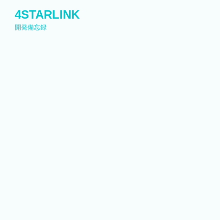
コ
4STARLINK
ン
開発備忘録
テ
ン
ツ
へ
ス
キ
ッ
プ