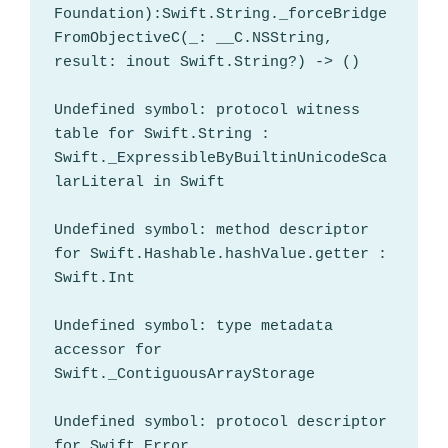
Foundation):Swift.String._forceBridge
FromObjectiveC(_: __C.NSString, 
result: inout Swift.String?) -> ()

Undefined symbol: protocol witness 
table for Swift.String : 
Swift._ExpressibleByBuiltinUnicodeSca
larLiteral in Swift

Undefined symbol: method descriptor 
for Swift.Hashable.hashValue.getter : 
Swift.Int

Undefined symbol: type metadata 
accessor for 
Swift._ContiguousArrayStorage

Undefined symbol: protocol descriptor 
for Swift.Error
