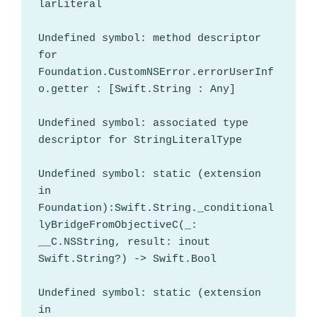
larLiteral

Undefined symbol: method descriptor 
for 
Foundation.CustomNSError.errorUserInf
o.getter : [Swift.String : Any]

Undefined symbol: associated type 
descriptor for StringLiteralType

Undefined symbol: static (extension 
in 
Foundation):Swift.String._conditional
lyBridgeFromObjectiveC(_: 
__C.NSString, result: inout 
Swift.String?) -> Swift.Bool

Undefined symbol: static (extension 
in 