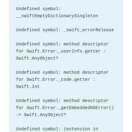
Undefined symbol: 
__swiftEmptyDictionarySingleton

Undefined symbol: _swift_errorRelease

Undefined symbol: method descriptor 
for Swift.Error._userInfo.getter : 
Swift.AnyObject?

Undefined symbol: method descriptor 
for Swift.Error._code.getter : 
Swift.Int

Undefined symbol: method descriptor 
for Swift.Error._getEmbeddedNSError() 
-> Swift.AnyObject?

Undefined symbol: (extension in 