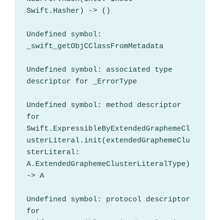
Swift.Hasher) -> ()

Undefined symbol: 
_swift_getObjCClassFromMetadata

Undefined symbol: associated type 
descriptor for _ErrorType

Undefined symbol: method descriptor 
for 
Swift.ExpressibleByExtendedGraphemeCl
usterLiteral.init(extendedGraphemeClu
sterLiteral: 
A.ExtendedGraphemeClusterLiteralType) 
-> A

Undefined symbol: protocol descriptor 
for 