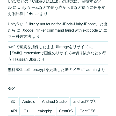
Unityなどの「Color(0.1f,1f,1f)」の形式に、変換するツー
ル
に
Unity ゲームなどで使う赤から青など徐々に色を変
える計算 | 4★star
より
Unity5で 『 library not found for -lPods-Unity-iPhone』と出
たら
に
[Xcode] ”linker command failed with exit code 1” エ
ラー対処方法
より
swiftで画質を担保したままUIImageをリサイズ
に
【Swift】extensionで画像のリサイズや切り抜きなどを行
う | Fussan Blog
より
無料SSL Let’s encryptを更新した際のメモ
に
admin
より
タグ
3D
Android
Android Studio
androidアプリ
API
C++
cakephp
CentOS
CentOS6