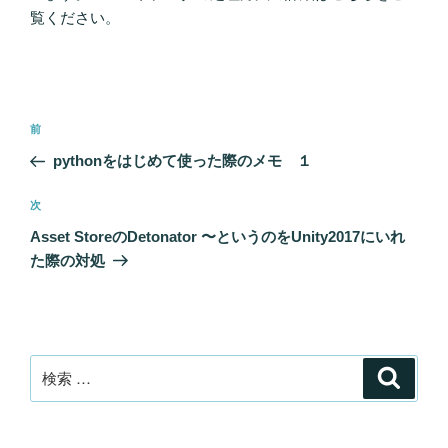
覧ください
。
投
過
前
稿
去
pythonをはじめて使った際のメモ １
ナ
の
ビ
投
次
次
稿
ゲ
の
Asset StoreのDetonator 〜というのをUnity2017にいれ
投
ー
た際の対処
稿
シ
ョ
ン
検
検
索
索: