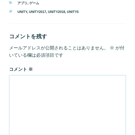
カ
アプリ
,
ゲーム
テ
タ
UNITY
,
UNITY2017
,
UNITY2018
,
UNITY5
ゴ
グ
リ
ー
コメントを残す
メールアドレスが公開されることはありません。
※
が付
いている欄は必須項目です
コメント
※