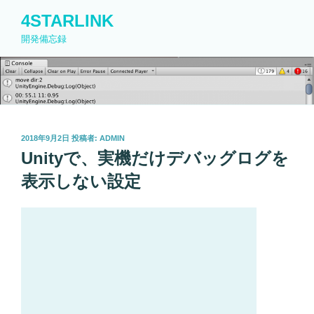
コ
4STARLINK
ン
開発備忘録
テ
ン
ツ
へ
ス
キ
投
2018年9月2日
投稿者:
ADMIN
ッ
稿
Unityで、実機だけデバッグログを
プ
日:
表示しない設定