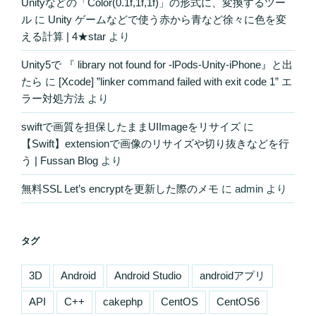
Unityなどの「Color(0.1f,1f,1f)」の形式に、変換するツー
ル
に
Unity ゲームなどで使う赤から青など徐々に色を変
える計算 | 4★star
より
Unity5で 『 library not found for -lPods-Unity-iPhone』と出
たら
に
[Xcode] ”linker command failed with exit code 1” エ
ラー対処方法
より
swiftで画質を担保したままUIImageをリサイズ
に
【Swift】extensionで画像のリサイズや切り抜きなどを行
う | Fussan Blog
より
無料SSL Let’s encryptを更新した際のメモ
に
admin
より
タグ
3D
Android
Android Studio
androidアプリ
API
C++
cakephp
CentOS
CentOS6