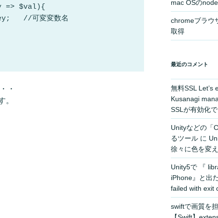
mac OSのn
 => $val){

key;   //可変変数名

chromeブ
取得
最近のコメント
無料SSL Let’
・・・・
Kusanagi 
す。
SSLが有効化でき
Unityなどの「C
るツール
に
U
徐々に色を変える計
Unity5で 『 libra
iPhone』と出
failed with 
swiftで画質を
【Swift】ex