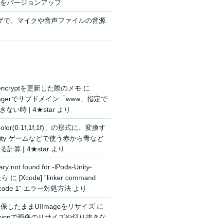
odeをバージョンアップ
ラウザで、マイクや音声ファイルの音源
s encryptを更新した際のメモ
に
managerでサブドメイン「www」指定で
ない時 | 4★star
より
olor(0.1f,1f,1f)」の形式に、変換す
nity ゲームなどで使う赤から青など
算 | 4★star
より
ry not found for -lPods-Unity-
たら
に
[Xcode] ”linker command
exit code 1” エラー対処方法
より
担保したままUIImageをリサイズ
に
tensionで画像のリサイズや切り抜きな