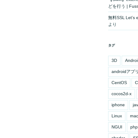
どを行う | Fuss
無料SSL Let’
より
タグ
3D
Androi
androidアプ
CentOS
C
cocos2d-x
iphone
ja
Linux
ma
NGUI
php
shader
S