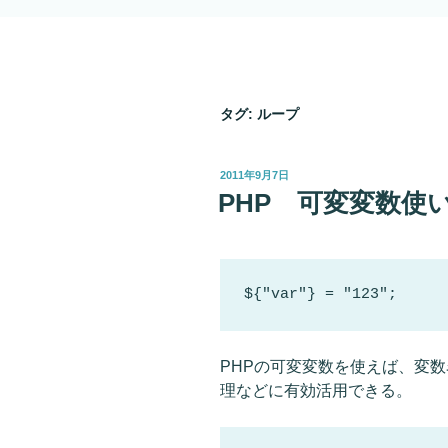
タグ:
ループ
投
2011年9月7日
稿
PHP 可変変数使
日:
${"var"} = "123";
PHPの可変変数を使えば、変
理などに有効活用できる。