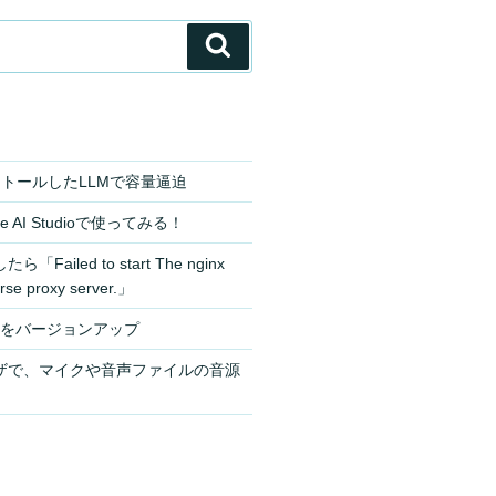
検
索
ンストールしたLLMで容量逼迫
le AI Studioで使ってみる！
「Failed to start The nginx
rse proxy server.」
odeをバージョンアップ
ラウザで、マイクや音声ファイルの音源