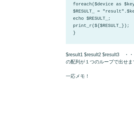
foreach($device as $key
$RESULT_ = "result".$
echo $RESULT_;

print_r(${$RESULT_}); 

}
$result1 $result2 $result3 
の配列が１つのループで出せま
一応メモ！