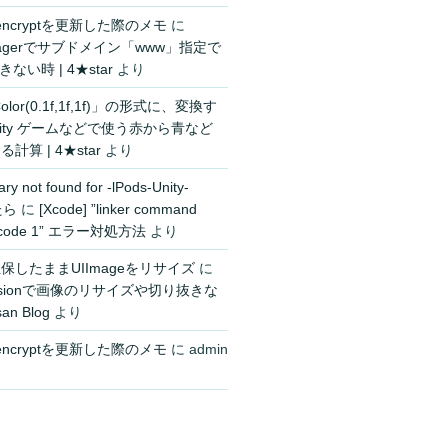
s encryptを更新した際のメモ
に
managerでサブドメイン「www」指定で
ない時 | 4★star
より
olor(0.1f,1f,1f)」の形式に、変換す
nity ゲームなどで使う赤から青など
算 | 4★star
より
ry not found for -lPods-Unity-
たら
に
[Xcode] ”linker command
exit code 1” エラー対処方法
より
担保したままUIImageをリサイズ
に
tensionで画像のリサイズや切り抜きな
an Blog
より
s encryptを更新した際のメモ
に
admin