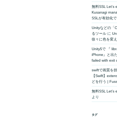
無料SSL Let’
Kusanagi 
SSLが有効化でき
Unityなどの「C
るツール
に
U
徐々に色を変える計
Unity5で 『 libra
iPhone』と出
failed with 
swiftで画質を
【Swift】ex
どを行う | Fuss
無料SSL Let’
より
タグ