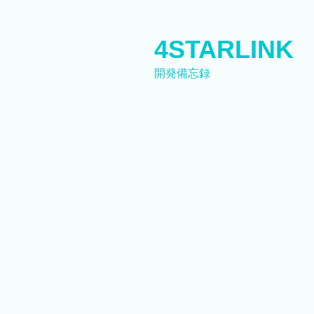
コ
ン
テ
4STARLINK
ン
開発備忘録
ツ
へ
ス
キ
ッ
プ