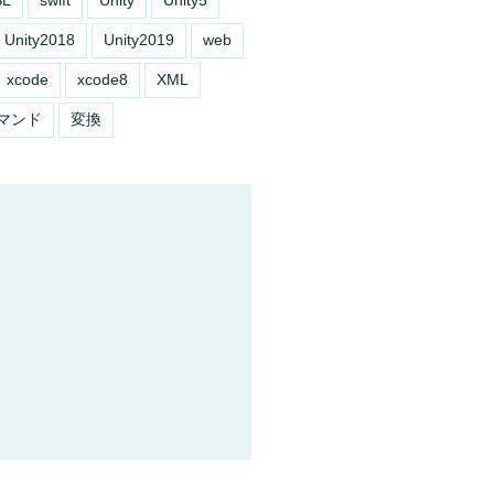
Unity2018
Unity2019
web
xcode
xcode8
XML
マンド
変換