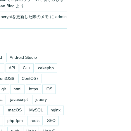
an Blog
より
s encryptを更新した際のメモ
に
admin
d
Android Studio
リ
API
C++
cakephp
entOS6
CentOS7
git
html
https
iOS
va
javascript
jquery
c
macOS
MySQL
nginx
php-fpm
redis
SEO
SL
swift
Unity
Unity5