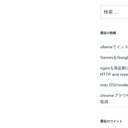
検
索:
最近の投稿
ollamaでイ
GeminiをGoog
nginxを再起動したら
HTTP and reve
mac OSのn
chromeブ
取得
最近のコメント