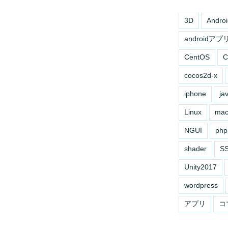
3D
Androi
androidアプ
CentOS
C
cocos2d-x
iphone
ja
Linux
ma
NGUI
php
shader
S
Unity2017
wordpress
アプリ
コ