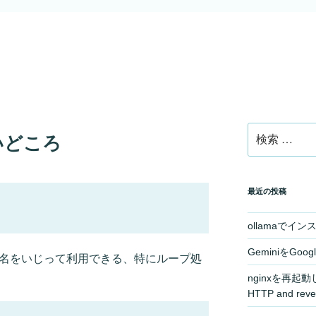
検
いどころ
索:
最近の投稿
ollamaでイ
GeminiをGoog
数名をいじって利用できる、特にループ処
nginxを再起動したら
HTTP and reve