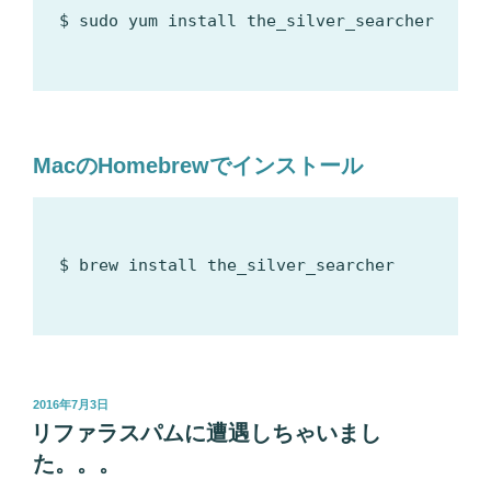
$ sudo yum install the_silver_searcher

MacのHomebrewでインストール
$ brew install the_silver_searcher

投
2016年7月3日
稿
リファラスパムに遭遇しちゃいまし
日:
た。。。