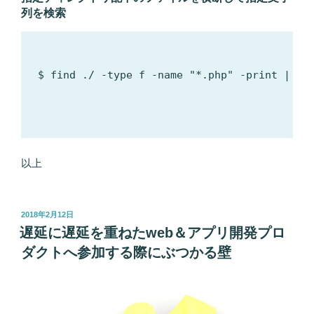
列を検索
$ find ./ -type f -name "*.php" -print | x
以上
投
2018年2月12日
稿
遅延に遅延を重ねたweb＆アプリ開発プロ
日:
ダクトへ参加する際にぶつかる壁