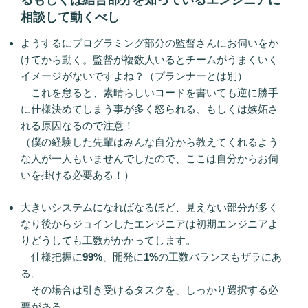
相談して動くべし
ようするにプログラミング部分の監督さんにお伺いをか
けてから動く。監督が複数人いるとチームがうまくいく
イメージがないですよね？（プランナーとは別）
これを怠ると、素晴らしいコードを書いても逆に勝手
に仕様決めてしまう事が多く怒られる、もしくは嫉妬さ
れる原因なるので注意！
（僕の経験した先輩はみんな自分から教えてくれるよう
な人が一人もいませんでしたので、ここは自分からお伺
いを掛ける必要ある！）
大きいシステムになればなるほど、見えない部分が多く
なり後からジョインしたエンジニアは初期エンジニアよ
りどうしても工数がかかってします。
仕様把握に
99%
、開発に
1%
の工数バランスもザラにあ
る。
その場合は引き受けるタスクを、しっかり選択する必
要がある。