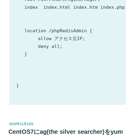
   index  index.html index.htm index.php;

   location /phpRedisAdmin {

        allow アクセス元IP;

        deny all;

   }

}

投
2016年12月10日
稿
CentOS7にag(the silver searcher)をyum
日: