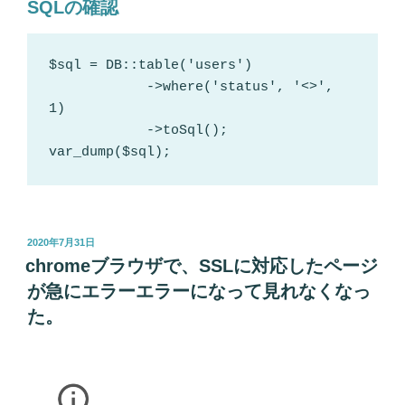
SQLの確認
$sql = DB::table('users')

            ->where('status', '<>', 
1)

            ->toSql();

var_dump($sql);
投
2020年7月31日
稿
chromeブラウザで、SSLに対応したページ
日:
が急にエラーエラーになって見れなくなっ
た。