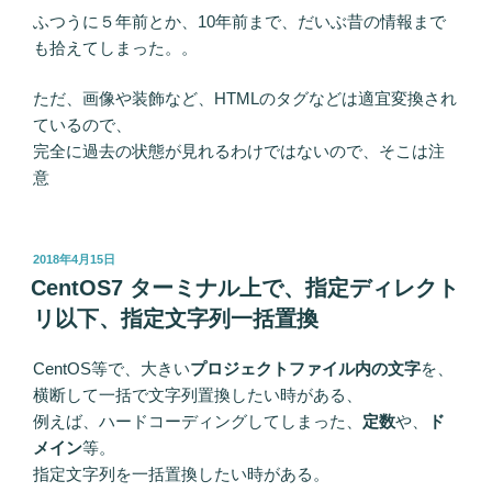
ふつうに５年前とか、10年前まで、だいぶ昔の情報まで
も拾えてしまった。。
ただ、画像や装飾など、HTMLのタグなどは適宜変換され
ているので、
完全に過去の状態が見れるわけではないので、そこは注
意
投
2018年4月15日
稿
CentOS7 ターミナル上で、指定ディレクト
日:
リ以下、指定文字列一括置換
CentOS等で、大きい
プロジェクトファイル内の文字
を、
横断して一括で文字列置換したい時がある、
例えば、ハードコーディングしてしまった、
定数
や、
ド
メイン
等。
指定文字列を一括置換したい時がある。