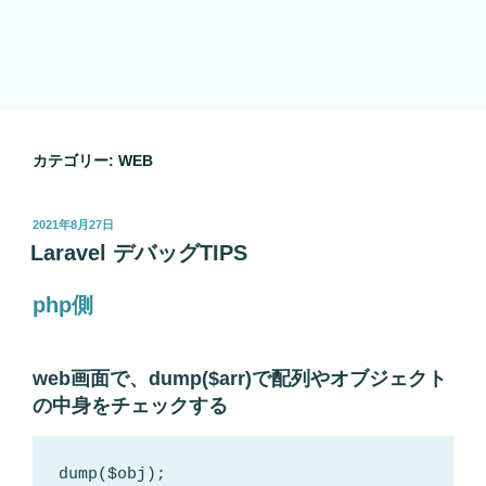
カテゴリー:
WEB
投
2021年8月27日
稿
Laravel デバッグTIPS
日:
php側
web画面で、dump($arr)で配列やオブジェクト
の中身をチェックする
dump($obj);