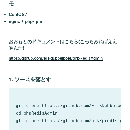
モ
CentOS7
nginx
+
php-fpm
おおもとのドキュメントはこちら(こっちみればええ
やん汗)
https://github.com/erikdubbelboer/phpRedisAdmin
1. ソースを落とす
git clone https://github.com/ErikDubbelboer/
cd phpRedisAdmin

git clone https://github.com/nrk/predis.git 