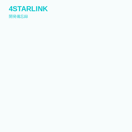
コ
4STARLINK
ン
開発備忘録
テ
ン
ツ
へ
ス
キ
ッ
プ