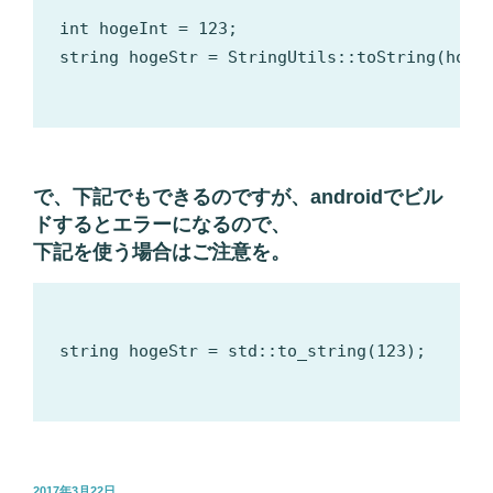
int hogeInt = 123;

string hogeStr = StringUtils::toString(hogeI
で、下記でもできるのですが、androidでビル
ドするとエラーになるので、
下記を使う場合はご注意を。
string hogeStr = std::to_string(123);

投
2017年3月22日