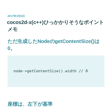
投
2017年3月6日
稿
cocos2d-x(c++)ひっかかりそうなポイント
日:
メモ
ただ生成したNodeのgetContentSize()は
0。
node->getContentSize().width // 0

座標は、左下が基準