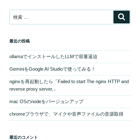
ー
ビ
ジ
検
検
ゲ
索
索:
ー
シ
最近の投稿
ョ
ン
ollamaでインストールしたLLMで容量逼迫
GeminiをGoogle AI Studioで使ってみる！
nginxを再起動したら「Failed to start The nginx HTTP and
reverse proxy server.」
mac OSのnodeをバージョンアップ
chromeブラウザで、マイクや音声ファイルの音源取得
最近のコメント