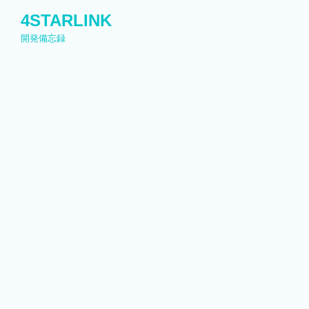
コ
4STARLINK
ン
開発備忘録
テ
ン
ツ
へ
ス
キ
ッ
プ