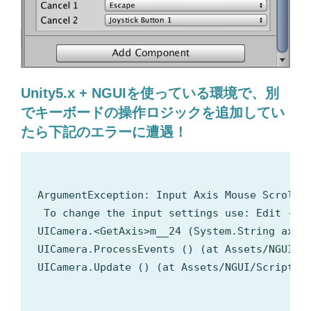
Unity5.x + NGUIを使っている環境で、別
でキーボードの操作ロジックを追加してい
たら下記のエラーに遭遇！
ArgumentException: Input Axis Mouse ScrollWh
 To change the input settings use: Edit -> P
UICamera.<GetAxis>m__24 (System.String axis)
UICamera.ProcessEvents () (at Assets/NGUI/Sc
UICamera.Update () (at Assets/NGUI/Scripts/U