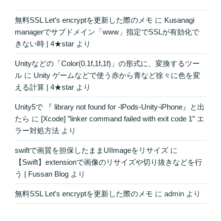
無料SSL Let’s encryptを更新した際のメモ
に
Kusanagi
managerでサブドメイン「www」指定でSSLが有効化で
きない時 | 4★star
より
Unityなどの「Color(0.1f,1f,1f)」の形式に、変換するツー
ル
に
Unity ゲームなどで使う赤から青など徐々に色を変
える計算 | 4★star
より
Unity5で 『 library not found for -lPods-Unity-iPhone』と出
たら
に
[Xcode] ”linker command failed with exit code 1” エ
ラー対処方法
より
swiftで画質を担保したままUIImageをリサイズ
に
【Swift】extensionで画像のリサイズや切り抜きなどを行
う | Fussan Blog
より
無料SSL Let’s encryptを更新した際のメモ
に
admin
より