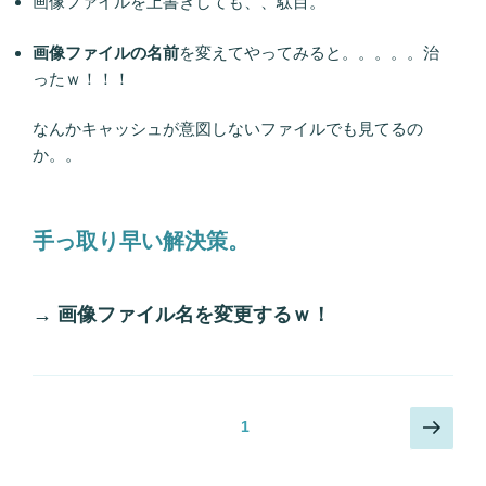
画像ファイルを上書きしても、、駄目。
画像ファイルの名前
を変えてやってみると。。。。。治
ったｗ！！！
なんかキャッシュが意図しないファイルでも見てるの
か。。
手っ取り早い解決策。
→
画像ファイル名を変更するｗ！
投
次
ページ
1
の
稿
ペ
ナ