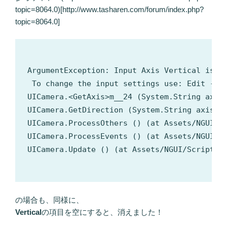
topic=8064.0)[http://www.tasharen.com/forum/index.php?
topic=8064.0]
ArgumentException: Input Axis Vertical is no
 To change the input settings use: Edit -> P
UICamera.<GetAxis>m__24 (System.String axis)
UICamera.GetDirection (System.String axis) (
UICamera.ProcessOthers () (at Assets/NGUI/Sc
UICamera.ProcessEvents () (at Assets/NGUI/Sc
UICamera.Update () (at Assets/NGUI/Scripts/U
の場合も、同様に、
Vertical
の項目を空にすると、消えました！