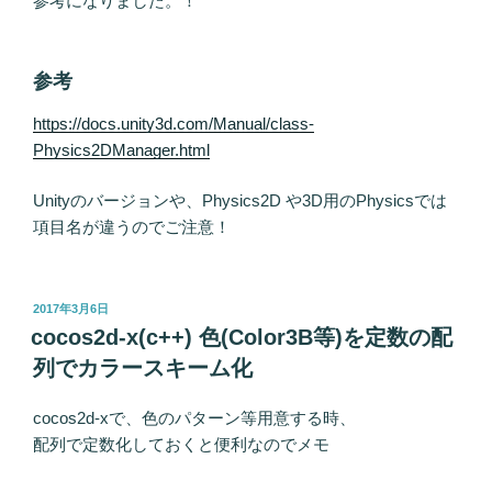
参考になりました。！
参考
https://docs.unity3d.com/Manual/class-
Physics2DManager.html
Unityのバージョンや、Physics2D や3D用のPhysicsでは
項目名が違うのでご注意！
投
2017年3月6日
稿
cocos2d-x(c++) 色(Color3B等)を定数の配
日:
列でカラースキーム化
cocos2d-xで、色のパターン等用意する時、
配列で定数化しておくと便利なのでメモ