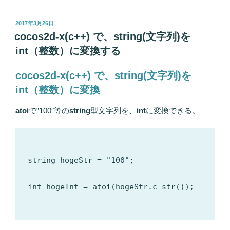
投
2017年3月26日
稿
cocos2d-x(c++) で、string(文字列)を
日:
int（整数）に変換する
cocos2d-x(c++) で、string(文字列)を
int（整数）に変換
atoi
で”100″等の
string
型文字列を、
int
に変換できる。
string hogeStr = "100";

int hogeInt = atoi(hogeStr.c_str());
