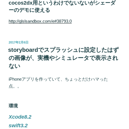
cocos2dx用というわけでないないがシェーダ
ーのデモに使える
http://glslsandbox.com/e#38793.0
投
2017年2月6日
稿
storyboardでスプラッシュに設定したはず
日:
の画像が、実機やシミュレータで表示され
ない
iPhoneアプリを作っていて、ちょっとだけハマった
点。。
環境
Xcode8.2
swift3.2