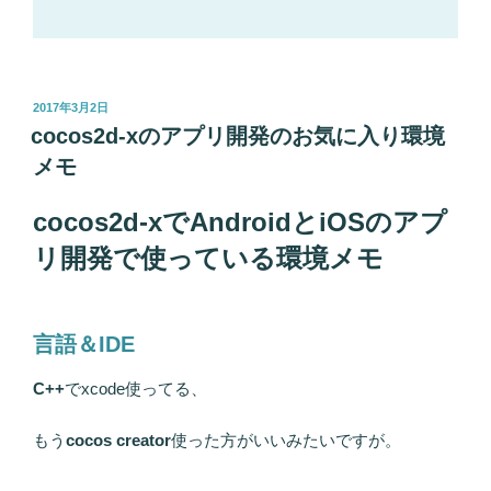
投
2017年3月2日
稿
cocos2d-xのアプリ開発のお気に入り環境
日:
メモ
cocos2d-xでAndroidとiOSのアプ
リ開発で使っている環境メモ
言語＆IDE
C++
でxcode使ってる、
もう
cocos creator
使った方がいいみたいですが。