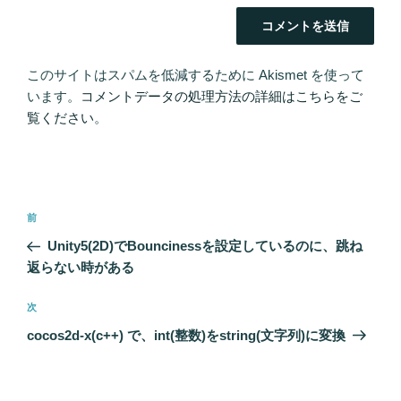
このサイトはスパムを低減するために Akismet を使って
います。
コメントデータの処理方法の詳細はこちらをご
覧ください
。
投
過
前
稿
去
Unity5(2D)でBouncinessを設定しているのに、跳ね
ナ
の
返らない時がある
ビ
投
稿
ゲ
次
次
の
ー
cocos2d-x(c++) で、int(整数)をstring(文字列)に変換
投
シ
稿
ョ