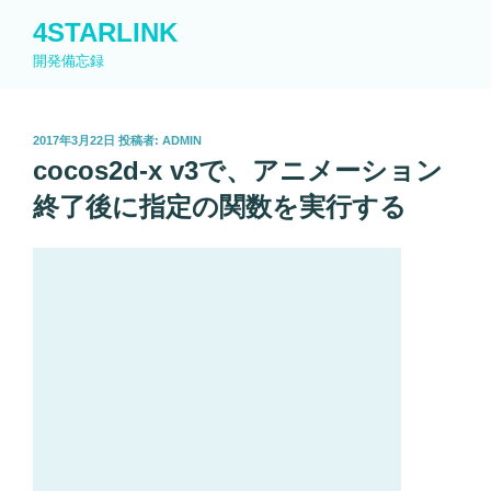
コ
4STARLINK
ン
開発備忘録
テ
ン
ツ
投
2017年3月22日
投稿者:
ADMIN
へ
稿
cocos2d-x v3で、アニメーション
ス
日:
キ
終了後に指定の関数を実行する
ッ
プ