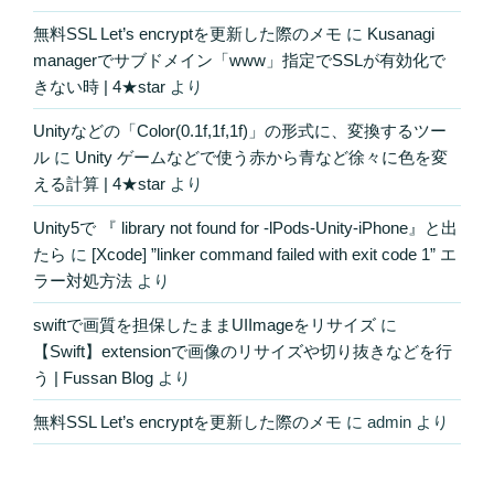
無料SSL Let’s encryptを更新した際のメモ
に
Kusanagi
managerでサブドメイン「www」指定でSSLが有効化で
きない時 | 4★star
より
Unityなどの「Color(0.1f,1f,1f)」の形式に、変換するツー
ル
に
Unity ゲームなどで使う赤から青など徐々に色を変
える計算 | 4★star
より
Unity5で 『 library not found for -lPods-Unity-iPhone』と出
たら
に
[Xcode] ”linker command failed with exit code 1” エ
ラー対処方法
より
swiftで画質を担保したままUIImageをリサイズ
に
【Swift】extensionで画像のリサイズや切り抜きなどを行
う | Fussan Blog
より
無料SSL Let’s encryptを更新した際のメモ
に
admin
より