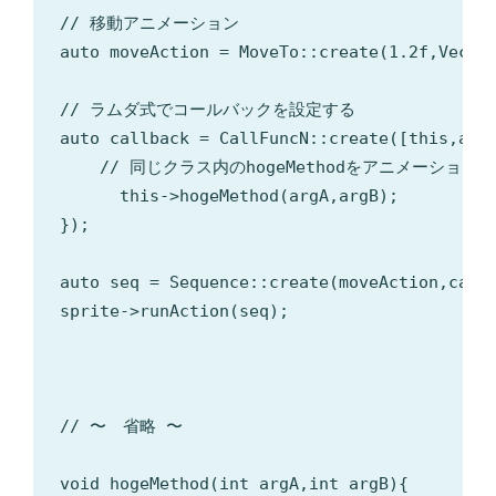
// 移動アニメーション

auto moveAction = MoveTo::create(1.2f,Vec2(s
// ラムダ式でコールバックを設定する

auto callback = CallFuncN::create([this,argA
    // 同じクラス内のhogeMethodをアニメーション
      this->hogeMethod(argA,argB);

});

auto seq = Sequence::create(moveAction,callb
sprite->runAction(seq);

// 〜　省略 〜

void hogeMethod(int argA,int argB){
