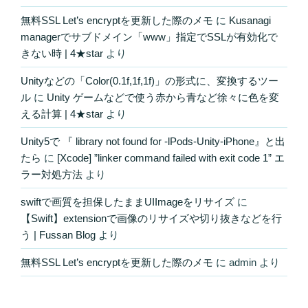
無料SSL Let’s encryptを更新した際のメモ
に
Kusanagi
managerでサブドメイン「www」指定でSSLが有効化で
きない時 | 4★star
より
Unityなどの「Color(0.1f,1f,1f)」の形式に、変換するツー
ル
に
Unity ゲームなどで使う赤から青など徐々に色を変
える計算 | 4★star
より
Unity5で 『 library not found for -lPods-Unity-iPhone』と出
たら
に
[Xcode] ”linker command failed with exit code 1” エ
ラー対処方法
より
swiftで画質を担保したままUIImageをリサイズ
に
【Swift】extensionで画像のリサイズや切り抜きなどを行
う | Fussan Blog
より
無料SSL Let’s encryptを更新した際のメモ
に
admin
より