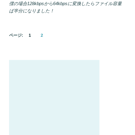
僕の場合128kbpsから64kbpsに変換したらファイル容量
ば半分になりました！
ページ:
1
2