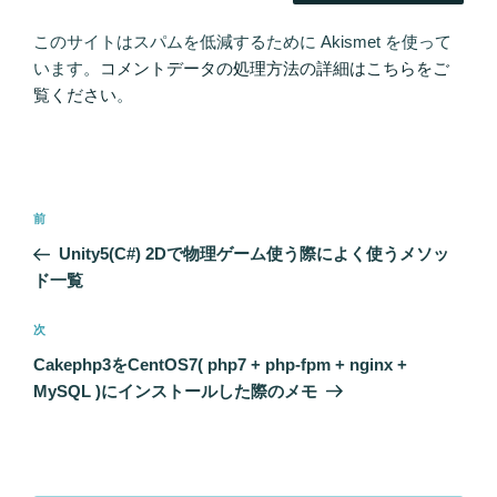
このサイトはスパムを低減するために Akismet を使って
います。
コメントデータの処理方法の詳細はこちらをご
覧ください
。
投
過
前
稿
去
Unity5(C#) 2Dで物理ゲーム使う際によく使うメソッ
ナ
の
ド一覧
ビ
投
稿
ゲ
次
次
の
ー
Cakephp3をCentOS7( php7 + php-fpm + nginx +
投
シ
MySQL )にインストールした際のメモ
稿
ョ
ン