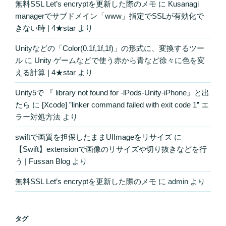
無料SSL Let’s encryptを更新した際のメモ
に
Kusanagi
managerでサブドメイン「www」指定でSSLが有効化で
きない時 | 4★star
より
Unityなどの「Color(0.1f,1f,1f)」の形式に、変換するツー
ル
に
Unity ゲームなどで使う赤から青など徐々に色を変
える計算 | 4★star
より
Unity5で 『 library not found for -lPods-Unity-iPhone』と出
たら
に
[Xcode] ”linker command failed with exit code 1” エ
ラー対処方法
より
swiftで画質を担保したままUIImageをリサイズ
に
【Swift】extensionで画像のリサイズや切り抜きなどを行
う | Fussan Blog
より
無料SSL Let’s encryptを更新した際のメモ
に
admin
より
タグ