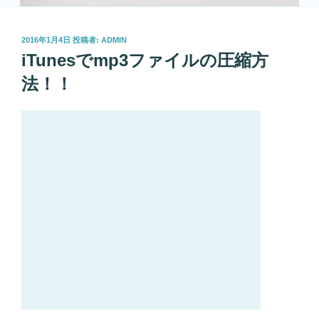
投
2016年1月4日
投稿者:
ADMIN
稿
iTunesでmp3ファイルの圧縮方
日:
法！！