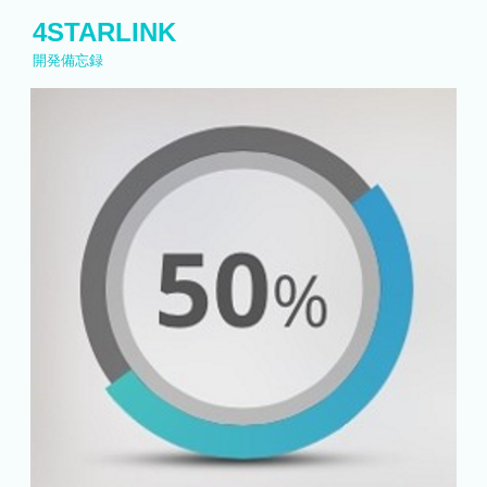
コ
4STARLINK
ン
開発備忘録
テ
ン
ツ
へ
ス
キ
ッ
プ