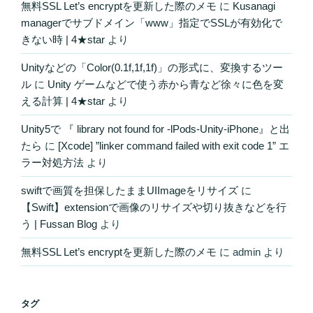
無料SSL Let’s encryptを更新した際のメモ
に
Kusanagi
managerでサブドメイン「www」指定でSSLが有効化で
きない時 | 4★star
より
Unityなどの「Color(0.1f,1f,1f)」の形式に、変換するツー
ル
に
Unity ゲームなどで使う赤から青など徐々に色を変
える計算 | 4★star
より
Unity5で 『 library not found for -lPods-Unity-iPhone』と出
たら
に
[Xcode] ”linker command failed with exit code 1” エ
ラー対処方法
より
swiftで画質を担保したままUIImageをリサイズ
に
【Swift】extensionで画像のリサイズや切り抜きなどを行
う | Fussan Blog
より
無料SSL Let’s encryptを更新した際のメモ
に
admin
より
タグ