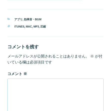
カ
アプリ
,
効果音・BGM
テ
タ
ITUNES
,
MAC
,
MP3
,
圧縮
ゴ
グ
リ
ー
コメントを残す
メールアドレスが公開されることはありません。
※
が付
いている欄は必須項目です
コメント
※