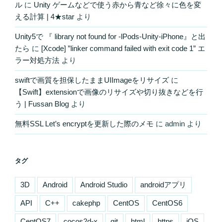
ル
に
Unity ゲームなどで使う赤から青など徐々に色を変
える計算 | 4★star
より
Unity5で 『 library not found for -lPods-Unity-iPhone』と出
たら
に
[Xcode] ”linker command failed with exit code 1” エ
ラー対処方法
より
swiftで画質を担保したままUIImageをリサイズ
に
【Swift】extensionで画像のリサイズや切り抜きなどを行
う | Fussan Blog
より
無料SSL Let’s encryptを更新した際のメモ
に
admin
より
タグ
3D
Android
Android Studio
androidアプリ
API
C++
cakephp
CentOS
CentOS6
CentOS7
cocos2d-x
git
html
https
iOS