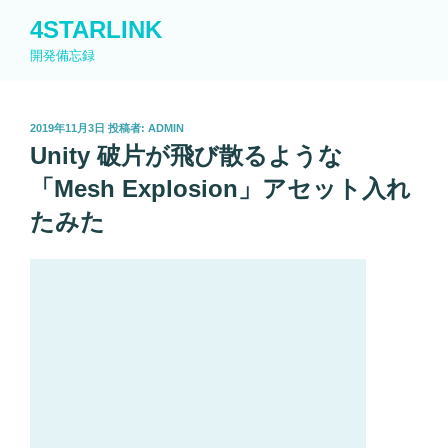
コ
4STARLINK
ン
開発備忘録
テ
ン
ツ
投
2019年11月3日
投稿者:
ADMIN
へ
稿
Unity 破片が飛び散るような
ス
日:
キ
「Mesh Explosion」アセット入れ
ッ
たみた
プ