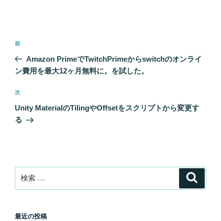
投
過
前
稿
去
Amazon PrimeでTwitchPrimeからswitchのオンライ
ナ
の
ン費用を最大12ヶ月無料に。を試した。
ビ
投
稿
ゲ
次
次
の
ー
Unity MaterialのTilingやOffsetをスクリプトから変更す
投
シ
る
稿
ョ
ン
検
検
索
索:
最近の投稿