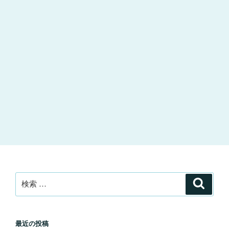
検
検
索
索:
最近の投稿