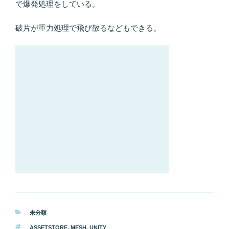
で爆発処理をしている。
破片が重力処理で飛び散るなどもできる。
カ
未分類
テ
タ
ASSETSTORE
,
MESH
,
UNITY