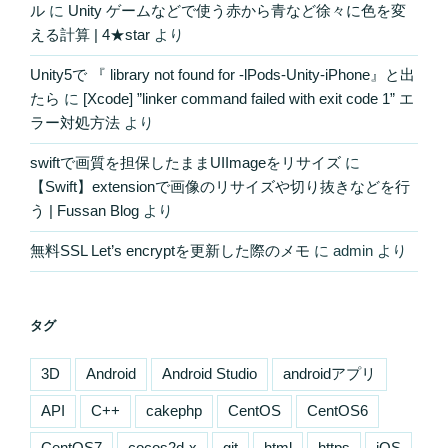
ル
に
Unity ゲームなどで使う赤から青など徐々に色を変
える計算 | 4★star
より
Unity5で 『 library not found for -lPods-Unity-iPhone』と出
たら
に
[Xcode] ”linker command failed with exit code 1” エ
ラー対処方法
より
swiftで画質を担保したままUIImageをリサイズ
に
【Swift】extensionで画像のリサイズや切り抜きなどを行
う | Fussan Blog
より
無料SSL Let’s encryptを更新した際のメモ
に
admin
より
タグ
3D
Android
Android Studio
androidアプリ
API
C++
cakephp
CentOS
CentOS6
CentOS7
cocos2d-x
git
html
https
iOS